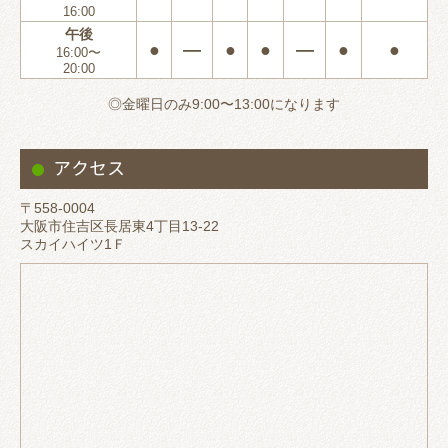
16:00
午後
●
―
●
●
―
●
●
16:00〜
20:00
◎金曜日のみ9:00〜13:00になります
アクセス
〒558-0004
大阪市住吉区長居東4丁目13-22
スカイハイツ1Ｆ