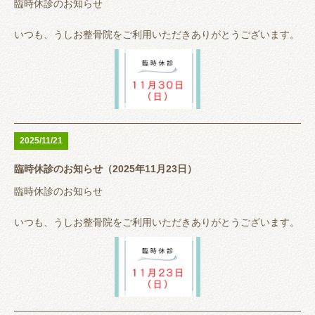
る時は待っていただくこともありますので事前に来院が分かる方
臨時休診のお知らせ
は
【LINEでメッセージ 又は 電話（0647001131）】
いつも、うしお整骨院をご利用いただきありがとうございます。
いただけるとスムーズに案内できると思います。
11月30日（日）
空手の試合帯同のため休診とさせていただきます。
大変ご迷惑おかけしますがよろしくお願いいたします。
2025/11/21
臨時休診のお知らせ（2025年11月23日）
うしお整骨院は完全予約制ではありませんが、予約が埋まってい
る時は待っていただくこともありますので事前に来院が分かる方
臨時休診のお知らせ
は
※営業時間中で患者様対応している場合はLINEの返信が遅くな
【LINEでメッセージ 又は 電話（0647001131）】
ると思います。 その場合はお電話いただけると助かります。
いつも、うしお整骨院をご利用いただきありがとうございます。
いただけるとスムーズに案内できると思います。
11月23日（日）
空手の試合帯同のため休診とさせていただきます。
大変ご迷惑おかけしますがよろしくお願いいたします。