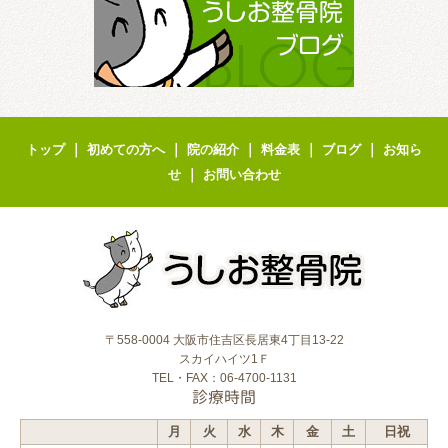
｜
｜
｜
｜
｜
トップ
初めての方へ
院の紹介
料金表
ブログ
お知ら
｜
せ
お問い合わせ
〒558-0004 大阪市住吉区長居東4丁目13-22
スカイハイツ1Ｆ
TEL・FAX：06-4700-1131
診療時間
月
火
水
木
金
土
日祝