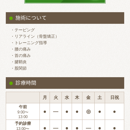
施術について
・テーピング
・リアライン（骨盤矯正）
・トレーニング指導
・腰の痛み
・首の痛み
・腱鞘炎
・股関節
診療時間
月
火
水
木
金
土
日祝
午前
●
―
●
●
◎
●
●
9:00〜
13:00
予約診療
●
―
●
●
―
●
●
13:00〜