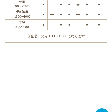
午前
●
―
●
●
◎
●
●
9:00〜13:00
予約診療
●
―
●
●
―
●
●
13:00〜16:00
午後
●
―
●
●
―
●
●
16:00〜20:00
◎金曜日のみ9:00〜13:00になります