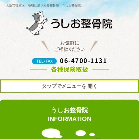
大阪市住吉区 地域に愛される整骨院「うしお整骨院」
お気軽に
ご相談ください
06-4700-1131
TEL・FAX
各種保険取扱
タップでメニューを
トップ
初めての方へ
うしお整骨院
院の紹介
料金表
INFORMATION
ブログ
お知らせ