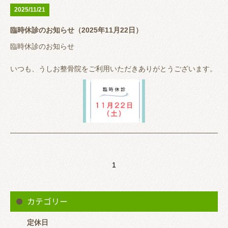
2025/11/21
臨時休診のお知らせ（2025年11月22日）
うしお整骨院は完全予約制ではありませんが、予約が埋まってい
る時は待っていただくこともありますので事前に来院が分かる方
臨時休診のお知らせ
は
※営業時間中で患者様対応している場合はLINEの返信が遅くな
【LINEでメッセージ 又は 電話（0647001131）】
ると思います。 その場合はお電話いただけると助かります。
いつも、うしお整骨院をご利用いただきありがとうございます。
いただけるとスムーズに案内できると思います。
11月22日（土）
子供の行事参加のため休診とさせていただきます。
大変ご迷惑おかけしますがよろしくお願いいたします。
1
うしお整骨院は完全予約制ではありませんが、予約が埋まってい
る時は待っていただくこともありますので事前に来院が分かる方
は
※営業時間中で患者様対応している場合はLINEの返信が遅くな
カテゴリー
【LINEでメッセージ 又は 電話（0647001131）】
ると思います。 その場合はお電話いただけると助かります。
定休日
いただけるとスムーズに案内できると思います。