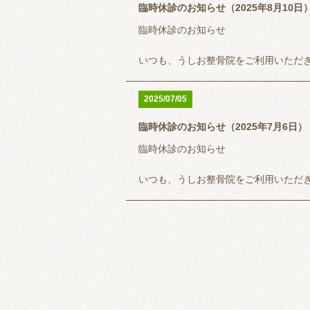
臨時休診のお知らせ（2025年8月10日
臨時休診のお知らせ
いつも、うしお整骨院をご利用いただ
8月10日（日）
2025/07/05
空手の試合帯同の仕事のため休診とさ
臨時休診のお知らせ（2025年7月6日）
臨時休診のお知らせ
大変ご迷惑おかけしますがよろしくお
いつも、うしお整骨院をご利用いただ
うしお整骨院は完全予約制ではありま
7月6日（日）
ただくこともありますので事前に来院
【LINEでメッセージ 又は 電話（0647
空手の試合帯同の仕事のため休診とさ
いただけるとスムーズに案内できると
大変ご迷惑おかけしますがよろしくお