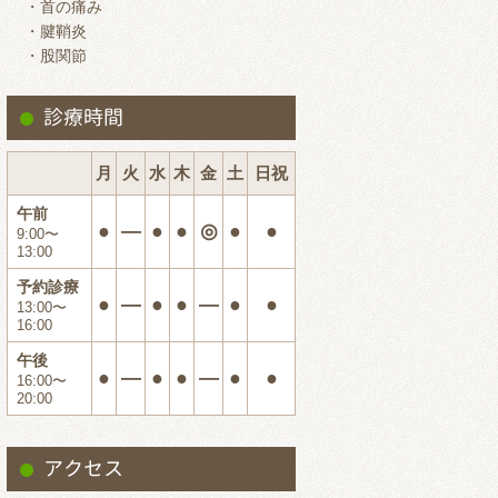
・首の痛み
2024.7
・腱鞘炎
・股関節
2024.6
2024.5
診療時間
2024.4
2024.3
月
火
水
木
金
土
日祝
2024.2
午前
●
―
●
●
◎
●
●
9:00〜
2024.1
13:00
2023.12
予約診療
●
―
●
●
―
●
●
13:00〜
2023.11
16:00
2023.10
午後
●
―
●
●
―
●
●
16:00〜
2023.9
20:00
2023.8
2023.7
アクセス
2023.6