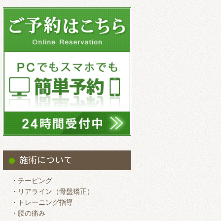
2025.9
2025.8
2025.7
2025.6
2025.5
2025.4
2025.3
2025.2
2025.1
2024.12
施術について
2024.11
・テーピング
2024.10
・リアライン（骨盤矯正）
・トレーニング指導
2024.9
・腰の痛み
2024.8