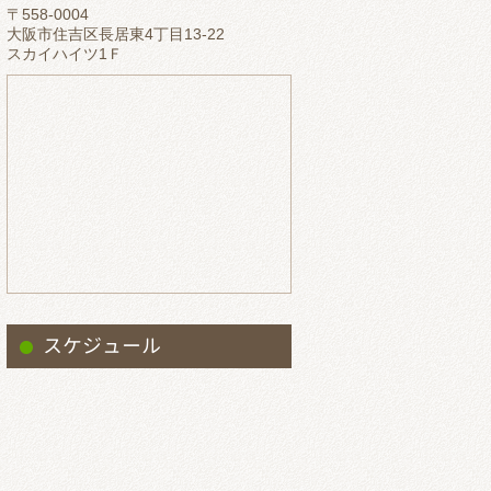
〒558-0004
2023.5
大阪市住吉区長居東4丁目13-22
スカイハイツ1Ｆ
2023.4
2023.3
2023.2
2023.1
2022.12
2022.11
2022.10
2022.9
スケジュール
2022.8
2022.7
2022.6
2022.5
2022.4