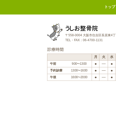
トップ
うしお整骨院
〒558-0004 大阪市住吉区長居東4
TEL・FAX：06-4700-1131
診療時間
月
火
水
●
―
●
午前
9:00〜13:00
●
―
●
予約診療
13:00〜16:00
●
―
●
午後
16:00〜20:00