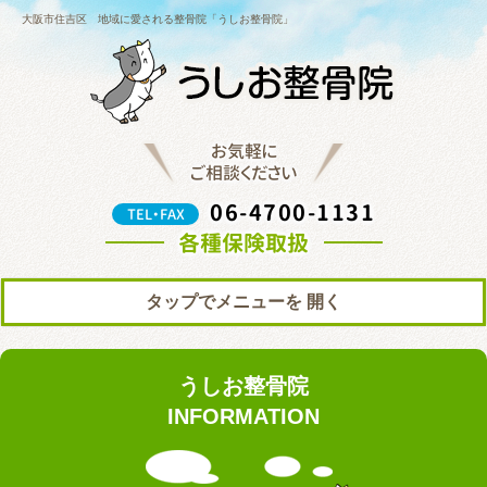
大阪市住吉区 地域に愛される整骨院「うしお整骨院」
お気軽に
ご相談ください
06-4700-1131
TEL・FAX
各種保険取扱
タップでメニューを
トップ
初めての方へ
うしお整骨院
院の紹介
料金表
INFORMATION
ブログ
お知らせ