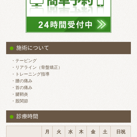
施術について
・テーピング
・リアライン（骨盤矯正）
・トレーニング指導
・腰の痛み
・首の痛み
・腱鞘炎
・股関節
診療時間
月
火
水
木
金
土
日祝