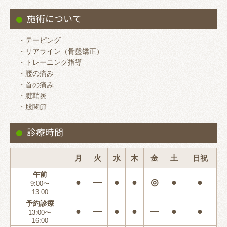
施術について
・テーピング
・リアライン（骨盤矯正）
・トレーニング指導
・腰の痛み
・首の痛み
・腱鞘炎
・股関節
診療時間
月
火
水
木
金
土
日祝
午前
●
―
●
●
◎
●
●
9:00〜
13:00
予約診療
●
―
●
●
―
●
●
13:00〜
16:00