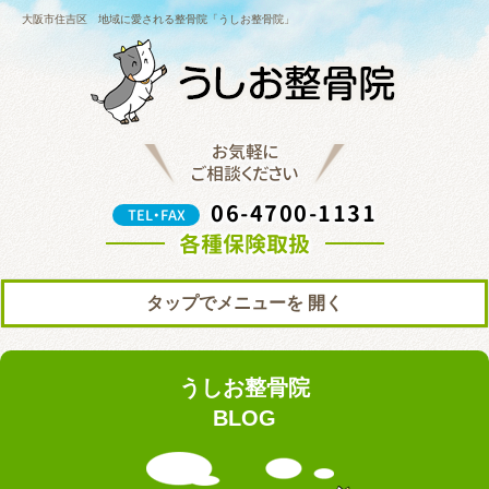
大阪市住吉区 地域に愛される整骨院「うしお整骨院」
お気軽に
ご相談ください
06-4700-1131
TEL・FAX
各種保険取扱
タップでメニューを
トップ
初めての方へ
うしお整骨院
院の紹介
料金表
BLOG
ブログ
お知らせ