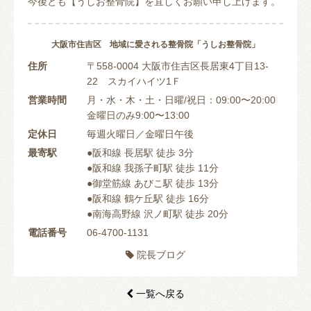
今後とも【うしお整骨院】を宜しくお願い申し上げます。
大阪市住吉区 地域に愛される整骨院「うしお整骨院」
住所
〒558-0004 大阪市住吉区長居東4丁目13-
22 スカイハイツ1Ｆ
営業時間
月・水・木・土・日曜/祝日：09:00〜20:00
金曜日のみ9:00〜13:00
定休日
毎週火曜日／金曜日午後
最寄駅
●阪和線 長居駅 徒歩 3分
●阪和線 我孫子町駅 徒歩 11分
●御堂筋線 あびこ駅 徒歩 13分
●阪和線 鶴ケ丘駅 徒歩 16分
●南海高野線 沢ノ町駅 徒歩 20分
電話番号
06-4700-1131
院長ブログ

一覧へ戻る
