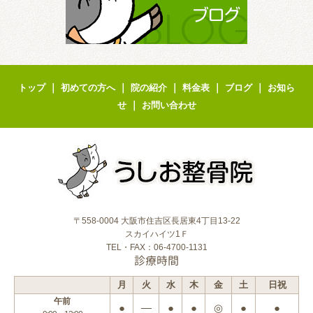
｜
｜
｜
｜
｜
トップ
初めての方へ
院の紹介
料金表
ブログ
お知ら
｜
せ
お問い合わせ
〒558-0004 大阪市住吉区長居東4丁目13-22
スカイハイツ1Ｆ
TEL・FAX：06-4700-1131
診療時間
月
火
水
木
金
土
日祝
午前
●
―
●
●
◎
●
●