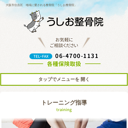
大阪市住吉区 地域に愛される整骨院「うしお整骨院」
お気軽に
ご相談ください
06-4700-1131
TEL・FAX
各種保険取扱
タップでメニューを
トップ
初めての方へ
トレーニング指導
院の紹介
料金表
training
ブログ
お知らせ