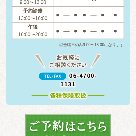
9:00〜13:00
予約診療
●
―
●
●
―
●
●
13:00〜16:00
午後
●
―
●
●
―
●
●
16:00〜20:00
◎金曜日のみ9:00〜13:00になります
お気軽に
ご相談ください
06-4700-
TEL・FAX
1131
各種保険取扱