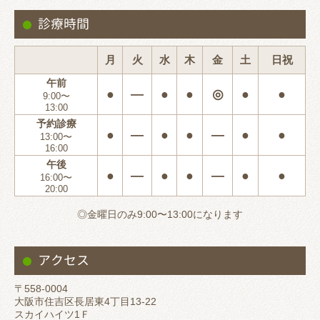
診療時間
月
火
水
木
金
土
日祝
午前
●
―
●
●
◎
●
●
9:00〜
13:00
予約診療
●
―
●
●
―
●
●
13:00〜
16:00
午後
●
―
●
●
―
●
●
16:00〜
20:00
◎金曜日のみ9:00〜13:00になります
アクセス
〒558-0004
大阪市住吉区長居東4丁目13-22
スカイハイツ1Ｆ