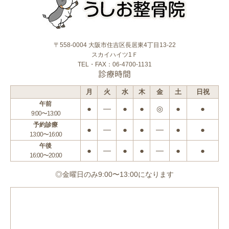
〒558-0004 大阪市住吉区長居東4丁目13-22
スカイハイツ1Ｆ
TEL・FAX：06-4700-1131
診療時間
月
火
水
木
金
土
日祝
午前
●
―
●
●
◎
●
●
9:00〜13:00
予約診療
●
―
●
●
―
●
●
13:00〜16:00
午後
●
―
●
●
―
●
●
16:00〜20:00
◎金曜日のみ9:00〜13:00になります