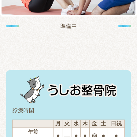
お客様の声
テーピング
リアライン（骨盤矯正）
トレーニング指導
準備中
腰の痛み
首の痛み
腱鞘炎
股関節
お問い合わせ
診療時間
月
火
水
木
金
土
日祝
午前
●
―
●
●
◎
●
●