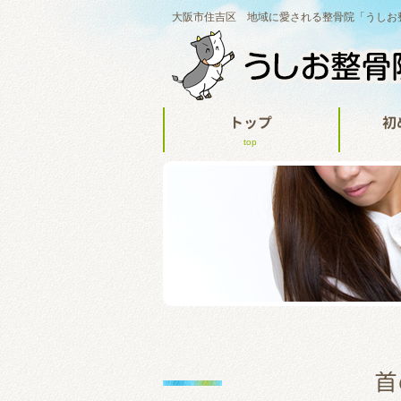
大阪市住吉区 地域に愛される整骨院「うしお
トップ
初
top
首