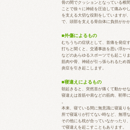
骨の間でクッションとなっている椎
ことで徐々に神経を圧迫して痛みや
を支える大切な役割をしていますが
で、頭部を支える骨自体に負担がか
■外傷によるもの
むちうちの症状として、首痛を発症
打ちと聞くと、交通事故を思い浮か
などのあらゆるスポーツでも起こり
筋肉や骨、神経が引っ張られるため
炎症を引き起こします。
■寝違えによるもの
朝起きると、突然首が痛くて動かせ
寝違えは首筋や肩などの筋肉、靭帯
。
本来、寝ている間に無意識に寝返り
所で寝返りが打てない時など、無理
その他にも枕が合っていなかったり
で寝違えを起こすこともあります。