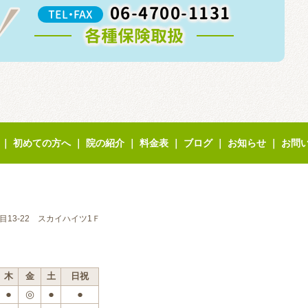
06-4700-1131
TEL・FAX
各種保険取扱
｜
初めての方へ
｜
院の紹介
｜
料金表
｜
ブログ
｜
お知らせ
｜
お問
丁目13-22 スカイハイツ1Ｆ
木
金
土
日祝
●
◎
●
●