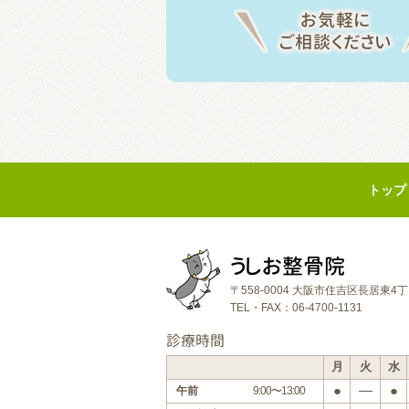
お気軽に
ご相談ください
トップ
うしお整骨院
〒558-0004 大阪市住吉区長居東4
TEL・FAX：06-4700-1131
診療時間
月
火
水
●
―
●
午前
9:00〜13:00