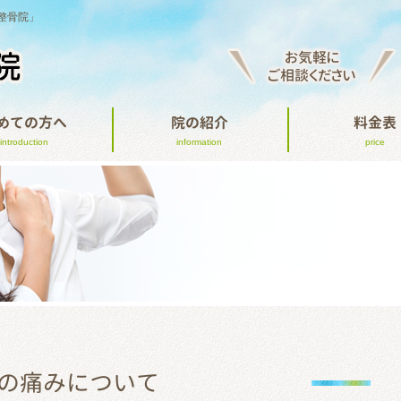
整骨院」
お気軽に
ご相談ください
めての方へ
院の紹介
料金表
introduction
information
price
の痛みについて