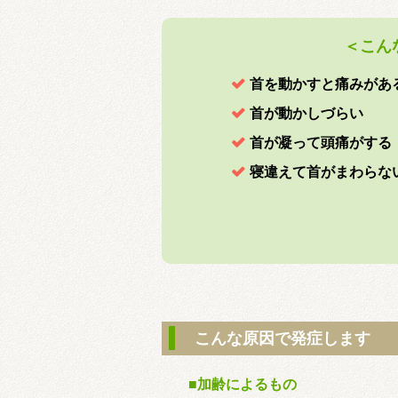
＜こん

首を動かすと痛みがあ

首が動かしづらい

首が凝って頭痛がする

寝違えて首がまわらな
こんな原因で発症します
■加齢によるもの