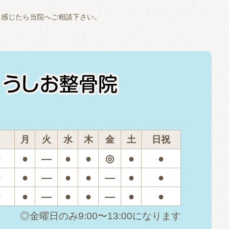
を感じたら当院へご相談下さい。
月
火
水
木
金
土
日祝
●
―
●
●
◎
●
●
0
●
―
●
●
―
●
●
0
●
―
●
●
―
●
●
0
◎金曜日のみ9:00〜13:00になります