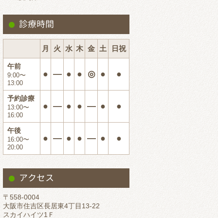
診療時間
月
火
水
木
金
土
日祝
午前
●
―
●
●
◎
●
●
9:00〜
13:00
予約診療
●
―
●
●
―
●
●
13:00〜
16:00
午後
●
―
●
●
―
●
●
16:00〜
20:00
アクセス
〒558-0004
大阪市住吉区長居東4丁目13-22
スカイハイツ1Ｆ