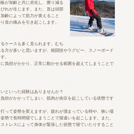
間板が加齢と共に劣化し、擦り減る
しびれが生じます。また、首は頭部
、加齢によって筋力が衰えること
かり首の痛みを引き起こします。
するケースも多く見られます。むち
べる方が多いと思いますが、格闘技やラグビー、スノーボード
ます。
首に負担がかかり、正常に動かせる範囲を超えてしまうことで
ないといった経験はありませんか？
に負担がかかってしまい、筋肉が炎症を起こしている状態です
を打って姿勢を変えますが、疲れが溜まっている時や、狭い場
な姿勢で長時間寝てしまうことで寝違いを起こします。また、
、ストレスによって身体が緊張した状態で寝ていたりすること