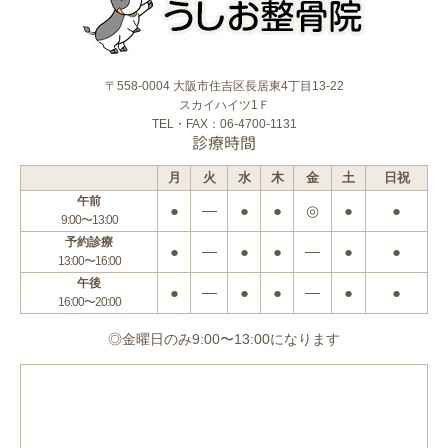
〒558-0004 大阪市住吉区長居東4丁目13-22
スカイハイツ1Ｆ
TEL・FAX：06-4700-1131
診療時間
月
火
水
木
金
土
日祝
午前
●
―
●
●
◎
●
●
9:00〜13:00
予約診療
●
―
●
●
―
●
●
13:00〜16:00
午後
●
―
●
●
―
●
●
16:00〜20:00
◎金曜日のみ9:00〜13:00になります