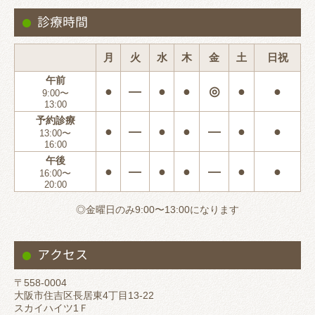
診療時間
月
火
水
木
金
土
日祝
午前
●
―
●
●
◎
●
●
9:00〜
13:00
予約診療
●
―
●
●
―
●
●
13:00〜
16:00
午後
●
―
●
●
―
●
●
16:00〜
20:00
◎金曜日のみ9:00〜13:00になります
アクセス
〒558-0004
大阪市住吉区長居東4丁目13-22
スカイハイツ1Ｆ