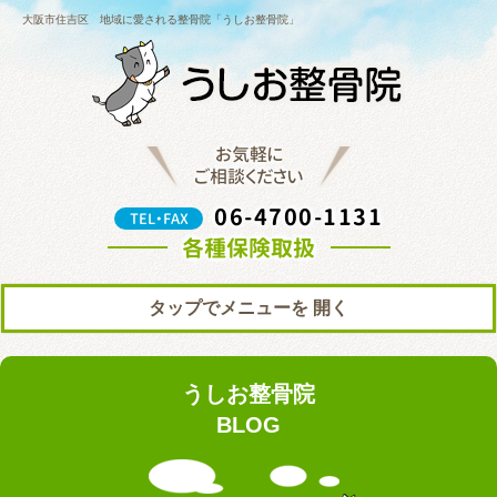
大阪市住吉区 地域に愛される整骨院「うしお整骨院」
お気軽に
ご相談ください
06-4700-1131
TEL・FAX
各種保険取扱
タップでメニューを
トップ
初めての方へ
うしお整骨院
院の紹介
料金表
BLOG
ブログ
お知らせ