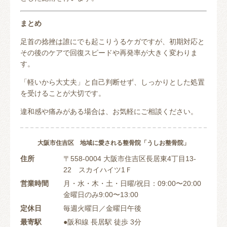
まとめ
足首の捻挫は誰にでも起こりうるケガですが、初期対応と
その後のケアで回復スピードや再発率が大きく変わりま
す。
「軽いから大丈夫」と自己判断せず、しっかりとした処置
を受けることが大切です。
違和感や痛みがある場合は、お気軽にご相談ください。
大阪市住吉区 地域に愛される整骨院「うしお整骨院」
住所
〒558-0004 大阪市住吉区長居東4丁目13-
22 スカイハイツ1Ｆ
営業時間
月・水・木・土・日曜/祝日：09:00〜20:00
金曜日のみ9:00〜13:00
定休日
毎週火曜日／金曜日午後
最寄駅
●阪和線 長居駅 徒歩 3分