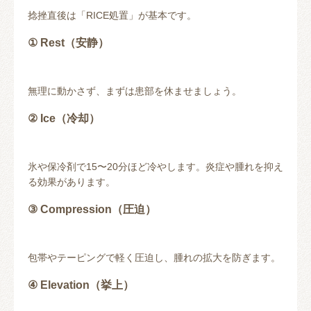
捻挫直後は「RICE処置」が基本です。
① Rest（安静）
無理に動かさず、まずは患部を休ませましょう。
② Ice（冷却）
氷や保冷剤で15〜20分ほど冷やします。炎症や腫れを抑え
る効果があります。
③ Compression（圧迫）
包帯やテーピングで軽く圧迫し、腫れの拡大を防ぎます。
④ Elevation（挙上）