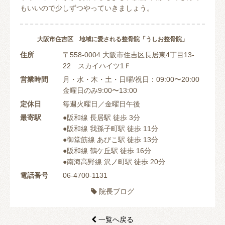
もいいので少しずつやっていきましょう。
大阪市住吉区 地域に愛される整骨院「うしお整骨院」
住所
〒558-0004 大阪市住吉区長居東4丁目13-
22 スカイハイツ1Ｆ
営業時間
月・水・木・土・日曜/祝日：09:00〜20:00
金曜日のみ9:00〜13:00
定休日
毎週火曜日／金曜日午後
最寄駅
●阪和線 長居駅 徒歩 3分
●阪和線 我孫子町駅 徒歩 11分
●御堂筋線 あびこ駅 徒歩 13分
●阪和線 鶴ケ丘駅 徒歩 16分
●南海高野線 沢ノ町駅 徒歩 20分
電話番号
06-4700-1131
院長ブログ

一覧へ戻る
