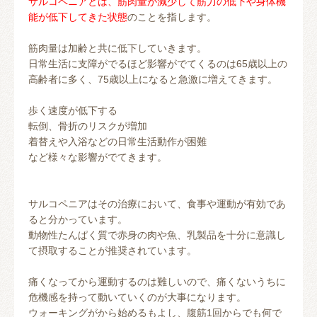
サルコペニアとは、筋肉量が減少して筋力の低下や身体機
能が低下してきた状態
のことを指します。
筋肉量は加齢と共に低下していきます。
日常生活に支障がでるほど影響がでてくるのは65歳以上の
高齢者に多く、75歳以上になると急激に増えてきます。
歩く速度が低下する
転倒、骨折のリスクが増加
着替えや入浴などの日常生活動作が困難
など様々な影響がでてきます。
サルコペニアはその治療において、食事や運動が有効であ
ると分かっています。
動物性たんぱく質で赤身の肉や魚、乳製品を十分に意識し
て摂取することが推奨されています。
痛くなってから運動するのは難しいので、痛くないうちに
危機感を持って動いていくのが大事になります。
ウォーキングがから始めるもよし、腹筋1回からでも何で