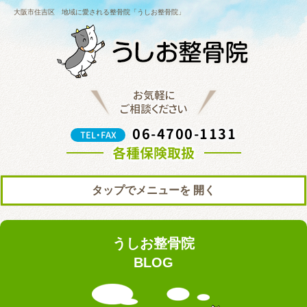
大阪市住吉区 地域に愛される整骨院「うしお整骨院」
お気軽に
ご相談ください
06-4700-1131
TEL・FAX
各種保険取扱
タップでメニューを
トップ
初めての方へ
うしお整骨院
院の紹介
料金表
BLOG
ブログ
お知らせ