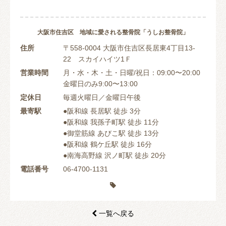
大阪市住吉区 地域に愛される整骨院「うしお整骨院」
住所
〒558-0004 大阪市住吉区長居東4丁目13-
22 スカイハイツ1Ｆ
営業時間
月・水・木・土・日曜/祝日：09:00〜20:00
金曜日のみ9:00〜13:00
定休日
毎週火曜日／金曜日午後
最寄駅
●阪和線 長居駅 徒歩 3分
●阪和線 我孫子町駅 徒歩 11分
●御堂筋線 あびこ駅 徒歩 13分
●阪和線 鶴ケ丘駅 徒歩 16分
●南海高野線 沢ノ町駅 徒歩 20分
電話番号
06-4700-1131

一覧へ戻る
