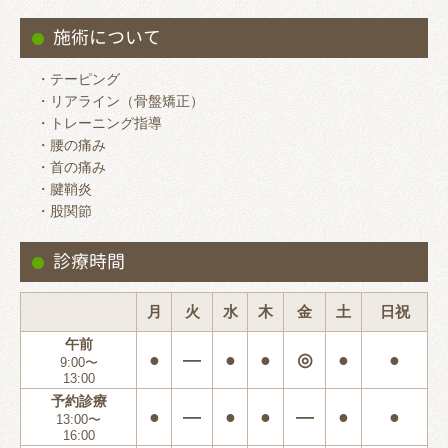
施術について
・テーピング
・リアライン（骨盤矯正）
・トレーニング指導
・腰の痛み
・首の痛み
・腱鞘炎
・股関節
診療時間
月
火
水
木
金
土
日祝
午前
●
―
●
●
◎
●
●
9:00〜
13:00
予約診療
●
―
●
●
―
●
●
13:00〜
16:00