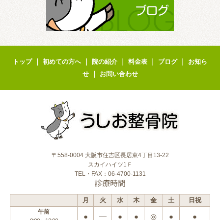
｜
｜
｜
｜
｜
トップ
初めての方へ
院の紹介
料金表
ブログ
お知ら
｜
せ
お問い合わせ
〒558-0004 大阪市住吉区長居東4丁目13-22
スカイハイツ1Ｆ
TEL・FAX：06-4700-1131
診療時間
月
火
水
木
金
土
日祝
午前
●
―
●
●
◎
●
●