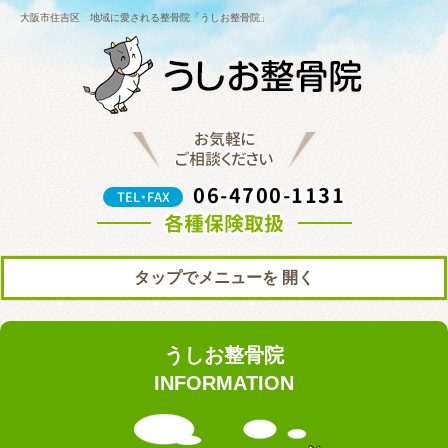
大阪市住吉区 地域に愛される整骨院「うしお整骨院」
お気軽に
ご相談ください
06-4700-1131
TEL・FAX
各種保険取扱
タップでメニューを
トップ
初めての方へ
うしお整骨院
院の紹介
料金表
INFORMATION
ブログ
お知らせ