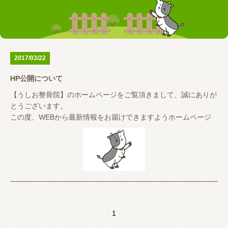
お客様の声
テーピング
リアライン（骨盤矯正）
トレーニング指導
腰の痛み
首の痛み
2017/03/22
腱鞘炎
股関節
HP公開について
お問い合わせ
【うしお整骨院】のホームページをご覧頂きまして、誠にありが
とうございます。
この度、WEBから最新情報をお届けできますようホームページ
を公開いたしました。
今回、パソコンだけではなくスマートフォンからの表示も見やす
くいたしました。
是非ご利用ください。
今後とも【うしお整骨院】を宜しくお願い申し上げます。
1