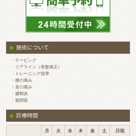
施術について
・テーピング
・リアライン（骨盤矯正）
・トレーニング指導
・腰の痛み
・首の痛み
・腱鞘炎
・股関節
診療時間
月
火
水
木
金
土
日祝