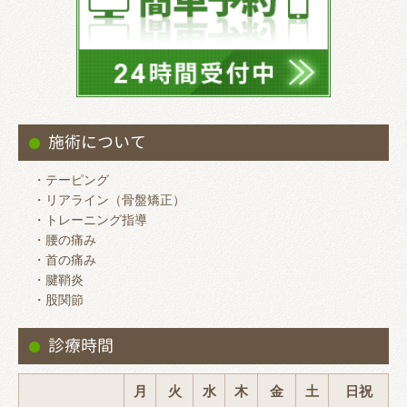
施術について
・テーピング
・リアライン（骨盤矯正）
・トレーニング指導
・腰の痛み
・首の痛み
・腱鞘炎
・股関節
診療時間
月
火
水
木
金
土
日祝