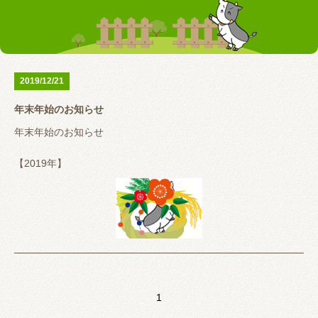
お客様の声
テーピング
リアライン（骨盤矯正）
トレーニング指導
腰の痛み
首の痛み
2019/12/21
腱鞘炎
股関節
年末年始のお知らせ
お問い合わせ
年末年始のお知らせ
【2019年】
12月30日（月）9：00〜13：00
12月31日（火）休診
【2020年】
１月１日（水）休診
１月２日（木）休診
１月３日（金）休診
１月４日（土）9：00〜20：00
1