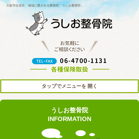
大阪市住吉区 地域に愛される整骨院「うしお整骨院」
お気軽に
ご相談ください
06-4700-1131
TEL・FAX
各種保険取扱
タップでメニューを
トップ
初めての方へ
うしお整骨院
院の紹介
料金表
INFORMATION
ブログ
お知らせ