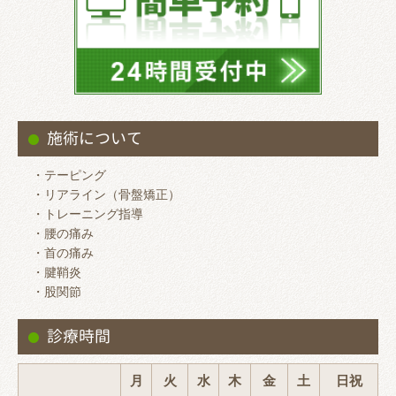
施術について
・テーピング
・リアライン（骨盤矯正）
・トレーニング指導
・腰の痛み
・首の痛み
・腱鞘炎
・股関節
診療時間
月
火
水
木
金
土
日祝