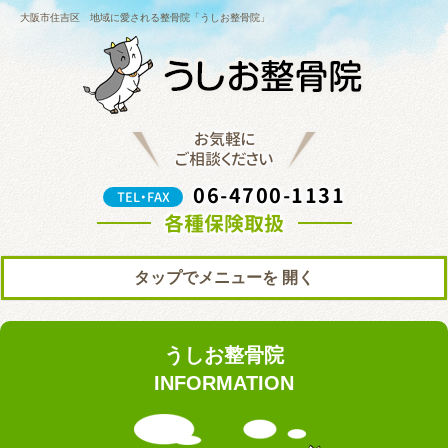
大阪市住吉区 地域に愛される整骨院「うしお整骨院」
お気軽に
ご相談ください
06-4700-1131
TEL・FAX
各種保険取扱
タップでメニューを
トップ
初めての方へ
うしお整骨院
院の紹介
料金表
INFORMATION
ブログ
お知らせ