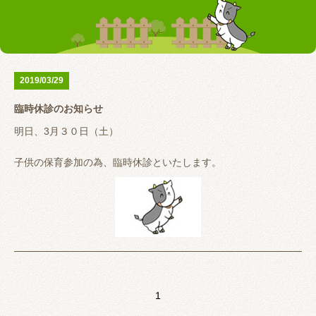
お客様の声
テーピング
リアライン（骨盤矯正）
トレーニング指導
腰の痛み
首の痛み
2019/03/29
腱鞘炎
股関節
臨時休診のお知らせ
お問い合わせ
明日、3月３０日（土）
子供の保育参加の為、臨時休診といたします。
ご迷惑をおかけしますがご了承のほどお願いいたします。
また３月３１日（日）は通常通りしておりますので、体の不調が
ある場合はご来院下さい。
1