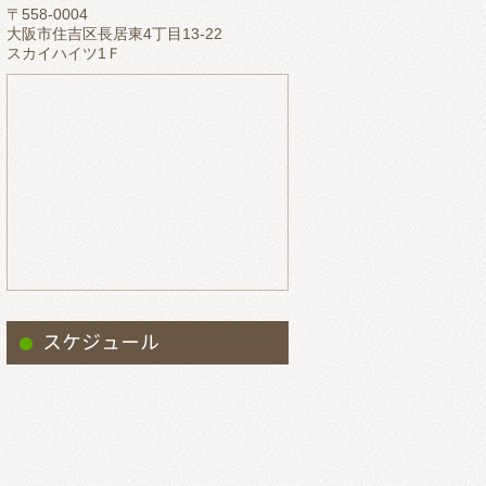
〒558-0004
2023.5
大阪市住吉区長居東4丁目13-22
スカイハイツ1Ｆ
2023.4
2023.3
2023.2
2023.1
2022.12
2022.11
2022.10
2022.9
スケジュール
2022.8
2022.7
2022.6
2022.5
2022.4