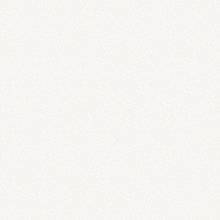
させていただきますので気軽にご連絡
下記にて予約できますのでよろしくお
※うしお整骨院は予約優先制でさせて
Ｅ＠にてお願いしております。
電話（06-4700-1131）
ＬＩＮＥ＠・・・【ID検索】@bae9084