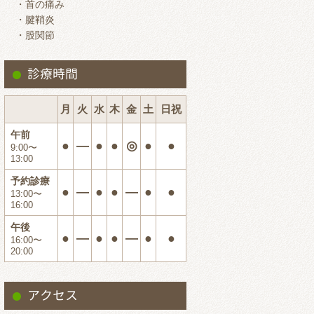
・首の痛み
2024.7
・腱鞘炎
・股関節
2024.6
2024.5
診療時間
2024.4
2024.3
月
火
水
木
金
土
日祝
2024.2
午前
●
―
●
●
◎
●
●
9:00〜
2024.1
13:00
2023.12
予約診療
●
―
●
●
―
●
●
13:00〜
2023.11
16:00
2023.10
午後
●
―
●
●
―
●
●
16:00〜
2023.9
20:00
2023.8
2023.7
アクセス
2023.6