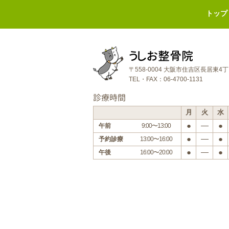
トップ
うしお整骨院
〒558-0004 大阪市住吉区長居東4
TEL・FAX：06-4700-1131
診療時間
月
火
水
●
―
●
午前
9:00〜13:00
●
―
●
予約診療
13:00〜16:00
●
―
●
午後
16:00〜20:00