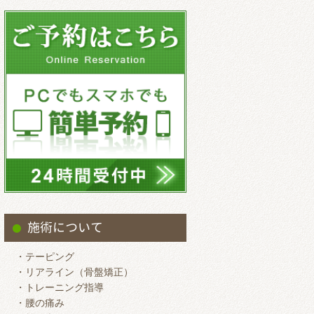
2025.9
2025.8
2025.7
2025.6
2025.5
2025.4
2025.3
2025.2
2025.1
2024.12
施術について
2024.11
・テーピング
2024.10
・リアライン（骨盤矯正）
・トレーニング指導
2024.9
・腰の痛み
2024.8