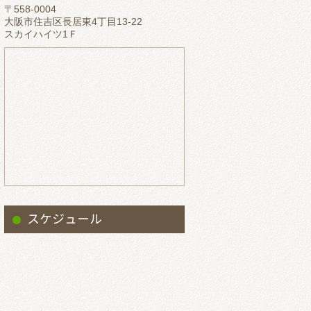
〒558-0004
2023.5
大阪市住吉区長居東4丁目13-22
スカイハイツ1Ｆ
2023.4
2023.3
2023.2
2023.1
2022.12
2022.11
2022.10
2022.9
スケジュール
2022.8
2022.7
2022.6
2022.5
2022.4