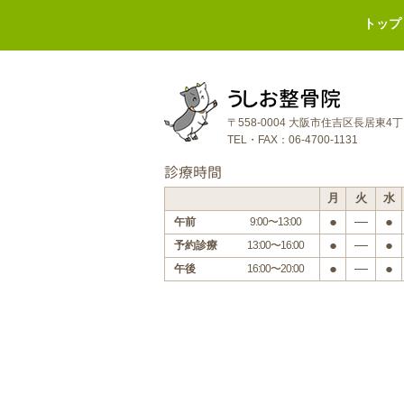
トップ
うしお整骨院
〒558-0004 大阪市住吉区長居東4
TEL・FAX：06-4700-1131
診療時間
月
火
水
●
―
●
午前
9:00〜13:00
●
―
●
予約診療
13:00〜16:00
●
―
●
午後
16:00〜20:00