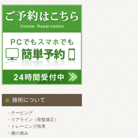
2025.9
2025.8
2025.7
2025.6
2025.5
2025.4
2025.3
2025.2
2025.1
2024.12
施術について
2024.11
・テーピング
2024.10
・リアライン（骨盤矯正）
・トレーニング指導
2024.9
・腰の痛み
2024.8