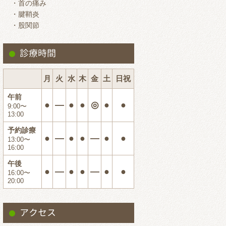
・首の痛み
2024.7
・腱鞘炎
・股関節
2024.6
2024.5
診療時間
2024.4
2024.3
月
火
水
木
金
土
日祝
2024.2
午前
●
―
●
●
◎
●
●
9:00〜
2024.1
13:00
2023.12
予約診療
●
―
●
●
―
●
●
13:00〜
2023.11
16:00
2023.10
午後
●
―
●
●
―
●
●
16:00〜
2023.9
20:00
2023.8
2023.7
アクセス
2023.6