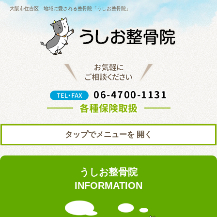
大阪市住吉区 地域に愛される整骨院「うしお整骨院」
お気軽に
ご相談ください
06-4700-1131
TEL・FAX
各種保険取扱
タップでメニューを
トップ
初めての方へ
うしお整骨院
院の紹介
料金表
INFORMATION
ブログ
お知らせ