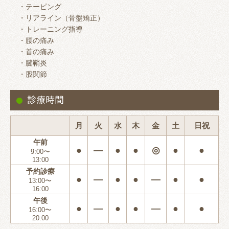
・テーピング
・リアライン（骨盤矯正）
・トレーニング指導
・腰の痛み
・首の痛み
・腱鞘炎
・股関節
診療時間
月
火
水
木
金
土
日祝
午前
●
―
●
●
◎
●
●
9:00〜
13:00
予約診療
●
―
●
●
―
●
●
13:00〜
16:00
午後
●
―
●
●
―
●
●
16:00〜
20:00