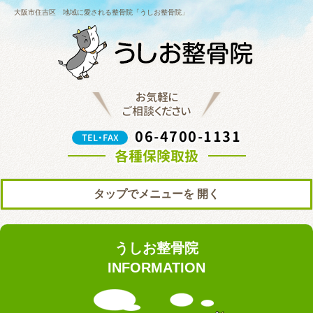
大阪市住吉区 地域に愛される整骨院「うしお整骨院」
お気軽に
ご相談ください
06-4700-1131
TEL・FAX
各種保険取扱
タップでメニューを
トップ
初めての方へ
うしお整骨院
院の紹介
料金表
INFORMATION
ブログ
お知らせ