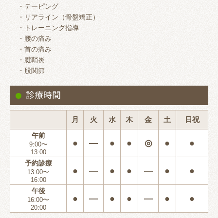
・テーピング
・リアライン（骨盤矯正）
・トレーニング指導
・腰の痛み
・首の痛み
・腱鞘炎
・股関節
診療時間
月
火
水
木
金
土
日祝
午前
●
―
●
●
◎
●
●
9:00〜
13:00
予約診療
●
―
●
●
―
●
●
13:00〜
16:00
午後
●
―
●
●
―
●
●
16:00〜
20:00