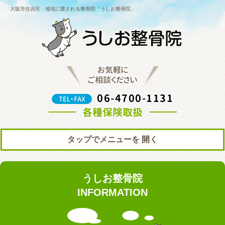
大阪市住吉区 地域に愛される整骨院「うしお整骨院」
お気軽に
ご相談ください
06-4700-1131
TEL・FAX
各種保険取扱
タップでメニューを
トップ
初めての方へ
うしお整骨院
院の紹介
料金表
INFORMATION
ブログ
お知らせ