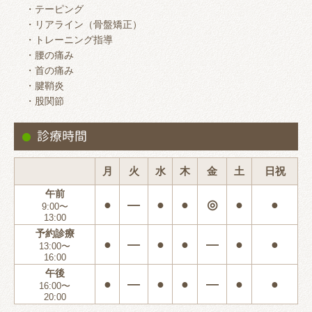
・テーピング
・リアライン（骨盤矯正）
・トレーニング指導
・腰の痛み
・首の痛み
・腱鞘炎
・股関節
診療時間
月
火
水
木
金
土
日祝
午前
●
―
●
●
◎
●
●
9:00〜
13:00
予約診療
●
―
●
●
―
●
●
13:00〜
16:00
午後
●
―
●
●
―
●
●
16:00〜
20:00