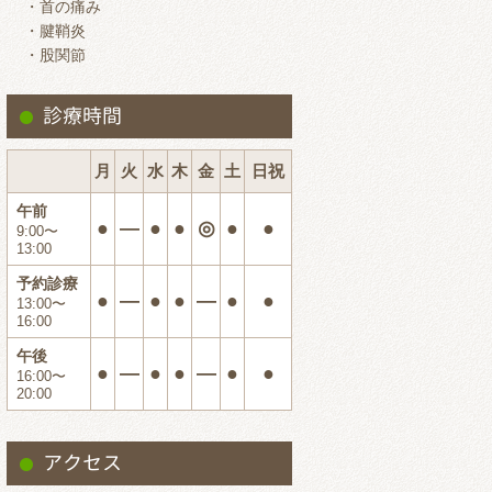
・首の痛み
2024.7
・腱鞘炎
・股関節
2024.6
2024.5
診療時間
2024.4
2024.3
月
火
水
木
金
土
日祝
2024.2
午前
●
―
●
●
◎
●
●
9:00〜
2024.1
13:00
2023.12
予約診療
●
―
●
●
―
●
●
13:00〜
2023.11
16:00
2023.10
午後
●
―
●
●
―
●
●
16:00〜
2023.9
20:00
2023.8
2023.7
アクセス
2023.6