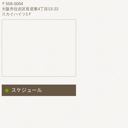
〒558-0004
2023.5
大阪市住吉区長居東4丁目13-22
スカイハイツ1Ｆ
2023.4
2023.3
2023.2
2023.1
2022.12
2022.11
2022.10
2022.9
スケジュール
2022.8
2022.7
2022.6
2022.5
2022.4