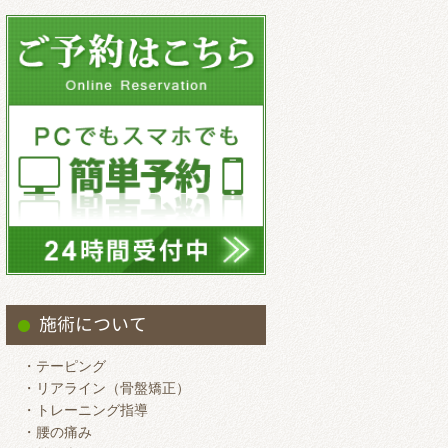
2025.9
2025.8
2025.7
2025.6
2025.5
2025.4
2025.3
2025.2
2025.1
2024.12
施術について
2024.11
・テーピング
2024.10
・リアライン（骨盤矯正）
・トレーニング指導
2024.9
・腰の痛み
2024.8