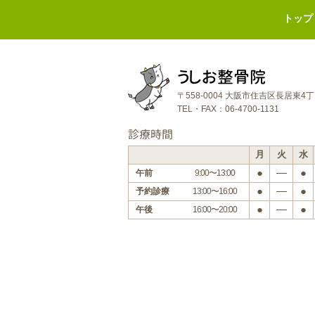
トップ
うしお整骨院
〒558-0004 大阪市住吉区長居東4
TEL・FAX：06-4700-1131
診療時間
月
火
水
●
―
●
午前
9:00〜13:00
●
―
●
予約診療
13:00〜16:00
●
―
●
午後
16:00〜20:00