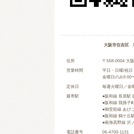
大阪市住吉区 
住所
〒558-0004
営業時間
平日・日曜/祝日：0
金曜日のみ9:00〜
定休日
毎週火曜日／金
最寄駅
●阪和線 長居駅 
●阪和線 我孫子町
●御堂筋線 あびこ
●阪和線 鶴ケ丘駅
●南海高野線 沢ノ
電話番号
06-4700-1131