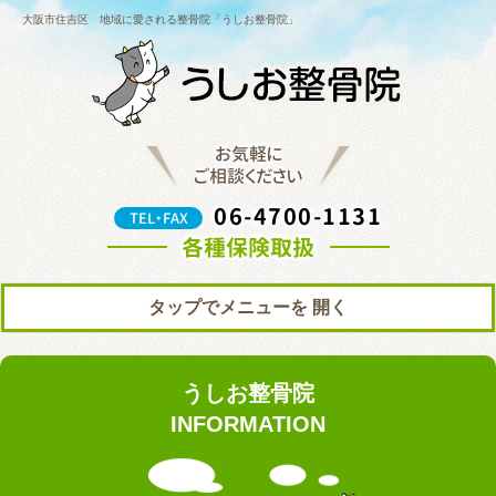
大阪市住吉区 地域に愛される整骨院「うしお整骨院」
お気軽に
ご相談ください
06-4700-1131
TEL・FAX
各種保険取扱
タップでメニューを
トップ
初めての方へ
うしお整骨院
院の紹介
料金表
INFORMATION
ブログ
お知らせ