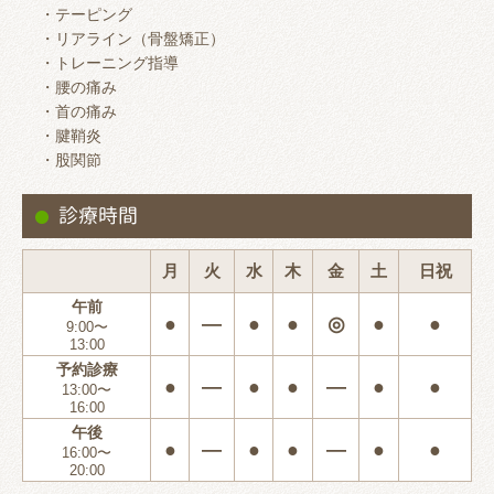
・テーピング
・リアライン（骨盤矯正）
・トレーニング指導
・腰の痛み
・首の痛み
・腱鞘炎
・股関節
診療時間
月
火
水
木
金
土
日祝
午前
●
―
●
●
◎
●
●
9:00〜
13:00
予約診療
●
―
●
●
―
●
●
13:00〜
16:00
午後
●
―
●
●
―
●
●
16:00〜
20:00