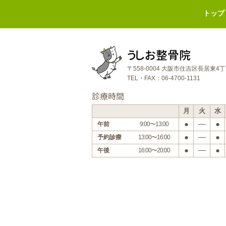
トップ
うしお整骨院
〒558-0004 大阪市住吉区長居東4
TEL・FAX：06-4700-1131
診療時間
月
火
水
●
―
●
午前
9:00〜13:00
●
―
●
予約診療
13:00〜16:00
●
―
●
午後
16:00〜20:00