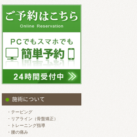
2025.9
2025.8
2025.7
2025.6
2025.5
2025.4
2025.3
2025.2
2025.1
2024.12
施術について
2024.11
・テーピング
2024.10
・リアライン（骨盤矯正）
・トレーニング指導
2024.9
・腰の痛み
2024.8