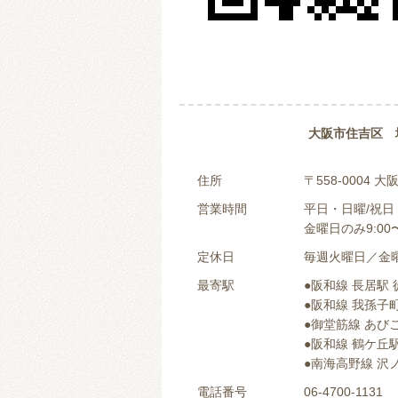
大阪市住吉区 
住所
〒558-0004
営業時間
平日・日曜/祝日：0
金曜日のみ9:00〜
定休日
毎週火曜日／金
最寄駅
●阪和線 長居駅 
●阪和線 我孫子町
●御堂筋線 あびこ
●阪和線 鶴ケ丘駅
●南海高野線 沢ノ
電話番号
06-4700-1131