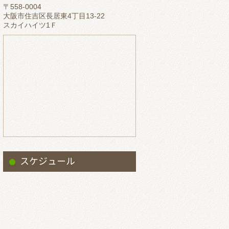
〒558-0004
2023.5
大阪市住吉区長居東4丁目13-22
スカイハイツ1Ｆ
2023.4
2023.3
2023.2
2023.1
2022.12
2022.11
2022.10
2022.9
スケジュール
2022.8
2022.7
2022.6
2022.5
2022.4