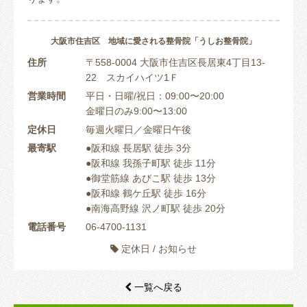
大阪市住吉区 地域に愛される整骨院「うしお整骨院」
住所
〒558-0004 大阪市住吉区長居東4丁目13-
22 スカイハイツ1Ｆ
営業時間
平日・日曜/祝日：09:00〜20:00
金曜日のみ9:00〜13:00
定休日
毎週火曜日／金曜日午後
最寄駅
●阪和線 長居駅 徒歩 3分
●阪和線 我孫子町駅 徒歩 11分
●御堂筋線 あびこ駅 徒歩 13分
●阪和線 鶴ケ丘駅 徒歩 16分
●南海高野線 沢ノ町駅 徒歩 20分
電話番号
06-4700-1131
定休日
/
お知らせ

一覧へ戻る
