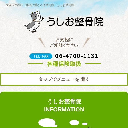
大阪市住吉区 地域に愛される整骨院「うしお整骨院」
お気軽に
ご相談ください
06-4700-1131
TEL・FAX
各種保険取扱
タップでメニューを
トップ
初めての方へ
うしお整骨院
院の紹介
料金表
INFORMATION
ブログ
お知らせ