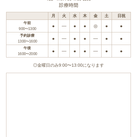
診療時間
月
火
水
木
金
土
日祝
午前
●
―
●
●
◎
●
●
9:00〜13:00
予約診療
●
―
●
●
―
●
●
13:00〜16:00
午後
●
―
●
●
―
●
●
16:00〜20:00
◎金曜日のみ9:00〜13:00になります