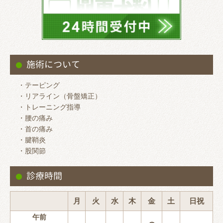
施術について
・テーピング
・リアライン（骨盤矯正）
・トレーニング指導
・腰の痛み
・首の痛み
・腱鞘炎
・股関節
診療時間
月
火
水
木
金
土
日祝
午前