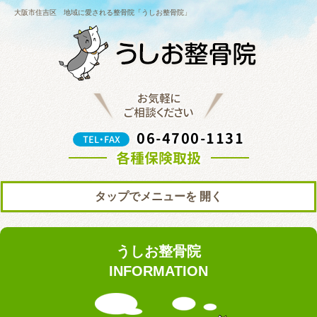
大阪市住吉区 地域に愛される整骨院「うしお整骨院」
お気軽に
ご相談ください
06-4700-1131
TEL・FAX
各種保険取扱
タップでメニューを
トップ
初めての方へ
うしお整骨院
院の紹介
料金表
INFORMATION
ブログ
お知らせ