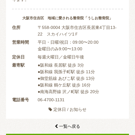
大阪市住吉区 地域に愛される整骨院「うしお整骨院」
住所
〒558-0004 大阪市住吉区長居東4丁目13-
22 スカイハイツ1Ｆ
営業時間
平日・日曜/祝日：09:00〜20:00
金曜日のみ9:00〜13:00
定休日
毎週火曜日／金曜日午後
最寄駅
●阪和線 長居駅 徒歩 3分
●阪和線 我孫子町駅 徒歩 11分
●御堂筋線 あびこ駅 徒歩 13分
●阪和線 鶴ケ丘駅 徒歩 16分
●南海高野線 沢ノ町駅 徒歩 20分
電話番号
06-4700-1131
定休日
/
お知らせ

一覧へ戻る
