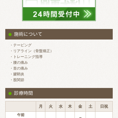
施術について
・テーピング
・リアライン（骨盤矯正）
・トレーニング指導
・腰の痛み
・首の痛み
・腱鞘炎
・股関節
診療時間
月
火
水
木
金
土
日祝
午前