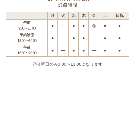
診療時間
月
火
水
木
金
土
日祝
午前
●
―
●
●
◎
●
●
9:00〜13:00
予約診療
●
―
●
●
―
●
●
13:00〜16:00
午後
●
―
●
●
―
●
●
16:00〜20:00
◎金曜日のみ9:00〜13:00になります