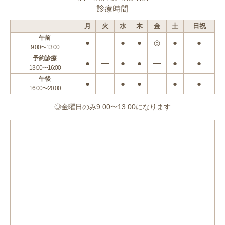
診療時間
月
火
水
木
金
土
日祝
午前
●
―
●
●
◎
●
●
9:00〜13:00
予約診療
●
―
●
●
―
●
●
13:00〜16:00
午後
●
―
●
●
―
●
●
16:00〜20:00
◎金曜日のみ9:00〜13:00になります