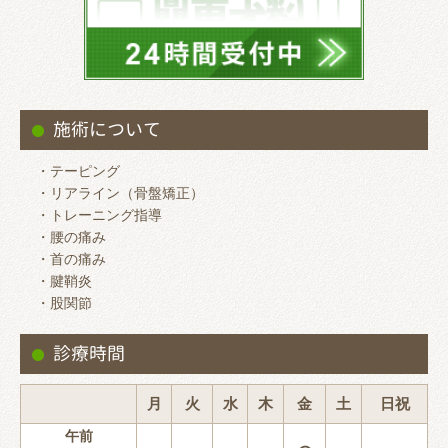
施術について
・テーピング
・リアライン（骨盤矯正）
・トレーニング指導
・腰の痛み
・首の痛み
・腱鞘炎
・股関節
診療時間
月
火
水
木
金
土
日祝
午前