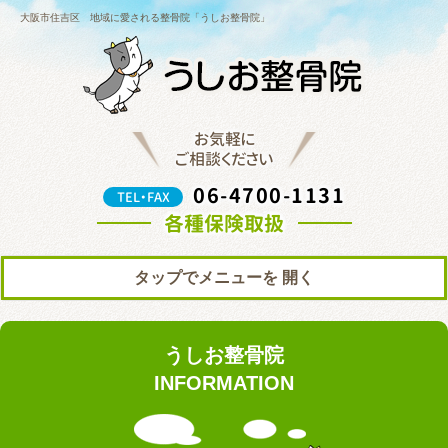
大阪市住吉区 地域に愛される整骨院「うしお整骨院」
お気軽に
ご相談ください
06-4700-1131
TEL・FAX
各種保険取扱
タップでメニューを
トップ
初めての方へ
うしお整骨院
院の紹介
料金表
INFORMATION
ブログ
お知らせ