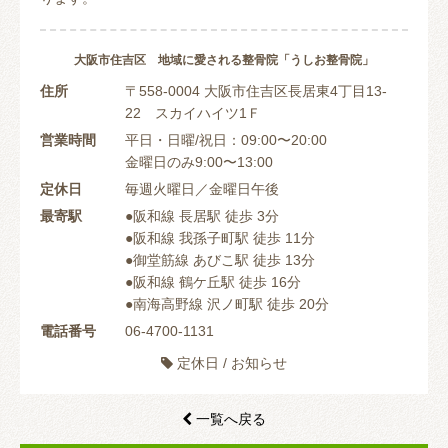
大阪市住吉区 地域に愛される整骨院「うしお整骨院」
住所
〒558-0004 大阪市住吉区長居東4丁目13-
22 スカイハイツ1Ｆ
営業時間
平日・日曜/祝日：09:00〜20:00
金曜日のみ9:00〜13:00
定休日
毎週火曜日／金曜日午後
最寄駅
●阪和線 長居駅 徒歩 3分
●阪和線 我孫子町駅 徒歩 11分
●御堂筋線 あびこ駅 徒歩 13分
●阪和線 鶴ケ丘駅 徒歩 16分
●南海高野線 沢ノ町駅 徒歩 20分
電話番号
06-4700-1131
定休日
/
お知らせ

一覧へ戻る
