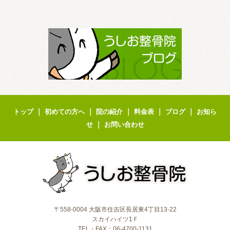
｜
｜
｜
｜
｜
トップ
初めての方へ
院の紹介
料金表
ブログ
お知ら
｜
せ
お問い合わせ
〒558-0004 大阪市住吉区長居東4丁目13-22
スカイハイツ1Ｆ
TEL・FAX：06-4700-1131