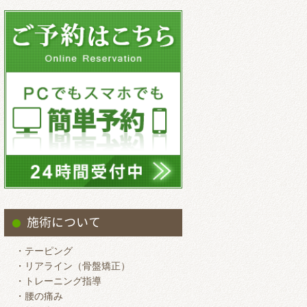
2025.9
2025.8
2025.7
2025.6
2025.5
2025.4
2025.3
2025.2
2025.1
2024.12
施術について
2024.11
・テーピング
2024.10
・リアライン（骨盤矯正）
・トレーニング指導
2024.9
・腰の痛み
2024.8