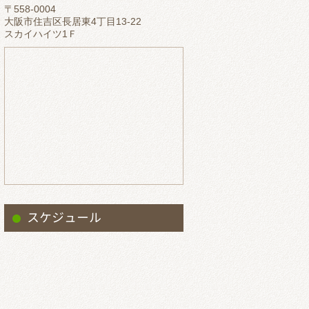
〒558-0004
2023.5
大阪市住吉区長居東4丁目13-22
スカイハイツ1Ｆ
2023.4
2023.3
2023.2
2023.1
2022.12
2022.11
2022.10
2022.9
スケジュール
2022.8
2022.7
2022.6
2022.5
2022.4