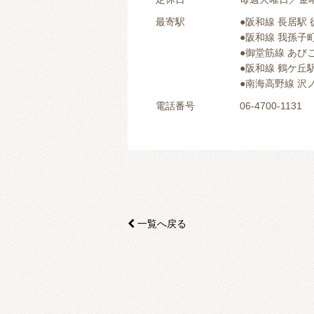
最寄駅
●阪和線 長居駅 
●阪和線 我孫子町
●御堂筋線 あびこ
●阪和線 鶴ケ丘駅
●南海高野線 沢ノ
電話番号
06-4700-1131
一覧へ戻る
