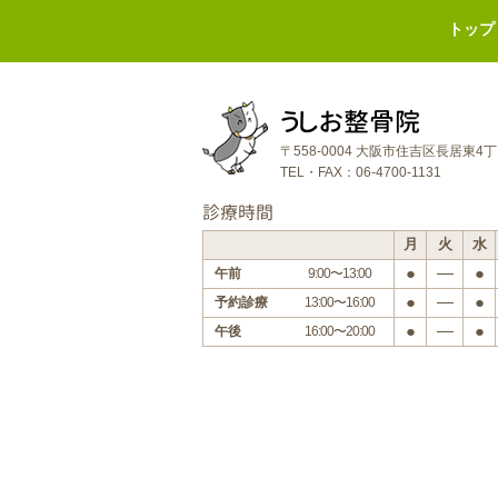
トップ
うしお整骨院
〒558-0004 大阪市住吉区長居東4
TEL・FAX：06-4700-1131
診療時間
月
火
水
●
―
●
午前
9:00〜13:00
●
―
●
予約診療
13:00〜16:00
●
―
●
午後
16:00〜20:00