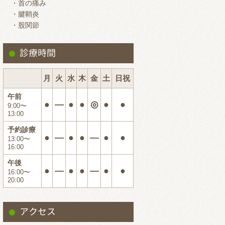
・首の痛み
2024.7
・腱鞘炎
・股関節
2024.6
2024.5
診療時間
2024.4
2024.3
月
火
水
木
金
土
日祝
2024.2
午前
●
―
●
●
◎
●
●
9:00〜
2024.1
13:00
2023.12
予約診療
●
―
●
●
―
●
●
13:00〜
2023.11
16:00
2023.10
午後
●
―
●
●
―
●
●
16:00〜
2023.9
20:00
2023.8
2023.7
アクセス
2023.6