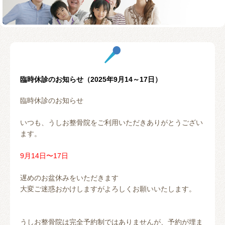
お客様の声
テーピング
リアライン（骨盤矯正）
トレーニング指導
腰の痛み
首の痛み
腱鞘炎
股関節
臨時休診のお知らせ（2025年9月14～17日）
お問い合わせ
臨時休診のお知らせ
いつも、うしお整骨院をご利用いただきありがとうござい
ます。
9月14日〜17日
遅めのお盆休みをいただきます
大変ご迷惑おかけしますがよろしくお願いいたします。
うしお整骨院は完全予約制ではありませんが、予約が埋ま