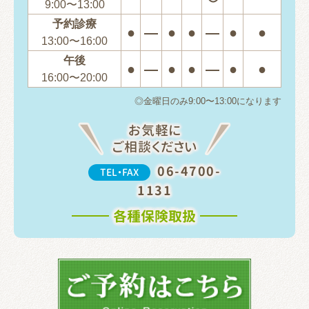
9:00〜13:00
予約診療
●
―
●
●
―
●
●
13:00〜16:00
午後
●
―
●
●
―
●
●
16:00〜20:00
◎金曜日のみ9:00〜13:00になります
お気軽に
ご相談ください
06-4700-
TEL・FAX
1131
各種保険取扱