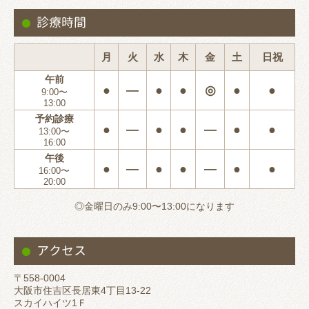
診療時間
月
火
水
木
金
土
日祝
午前
●
―
●
●
◎
●
●
9:00〜
13:00
予約診療
●
―
●
●
―
●
●
13:00〜
16:00
午後
●
―
●
●
―
●
●
16:00〜
20:00
◎金曜日のみ9:00〜13:00になります
アクセス
〒558-0004
大阪市住吉区長居東4丁目13-22
スカイハイツ1Ｆ