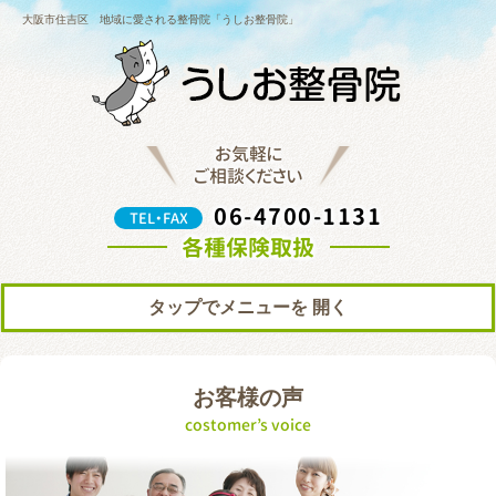
大阪市住吉区 地域に愛される整骨院「うしお整骨院」
お気軽に
ご相談ください
06-4700-1131
TEL・FAX
各種保険取扱
タップでメニューを
トップ
初めての方へ
お客様の声
院の紹介
料金表
costomer’s voice
ブログ
お知らせ