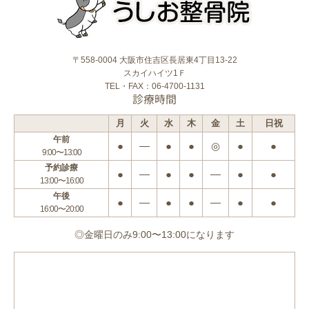
〒558-0004 大阪市住吉区長居東4丁目13-22
スカイハイツ1Ｆ
TEL・FAX：06-4700-1131
診療時間
月
火
水
木
金
土
日祝
午前
●
―
●
●
◎
●
●
9:00〜13:00
予約診療
●
―
●
●
―
●
●
13:00〜16:00
午後
●
―
●
●
―
●
●
16:00〜20:00
◎金曜日のみ9:00〜13:00になります